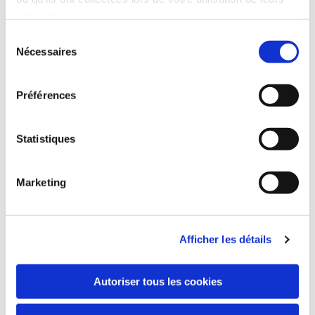
pneus, en
services.
parfait état de
Sélection
marche et très
Nécessaires
du
consentement
facile
Préférences
d'utilisation.
RARE !!!
Statistiques
Marketing
Afficher les détails
POLITIQUE DE
Autoriser tous les cookies
CONFIDENTIALITÉ