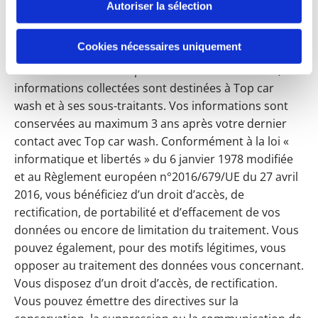
Autoriser la sélection
Les données renseignées dans le présent formulaire
sont traitées par Top car wash. Les informations
Cookies nécessaires uniquement
collectées ne seront utilisées que dans la mesure où
elles sont nécessaires pour traiter vos demandes, Les
informations collectées sont destinées à Top car
wash et à ses sous-traitants. Vos informations sont
conservées au maximum 3 ans après votre dernier
contact avec Top car wash. Conformément à la loi «
informatique et libertés » du 6 janvier 1978 modifiée
et au Règlement européen n°2016/679/UE du 27 avril
2016, vous bénéficiez d’un droit d’accès, de
rectification, de portabilité et d’effacement de vos
données ou encore de limitation du traitement. Vous
pouvez également, pour des motifs légitimes, vous
opposer au traitement des données vous concernant.
Vous disposez d’un droit d’accès, de rectification.
Vous pouvez émettre des directives sur la