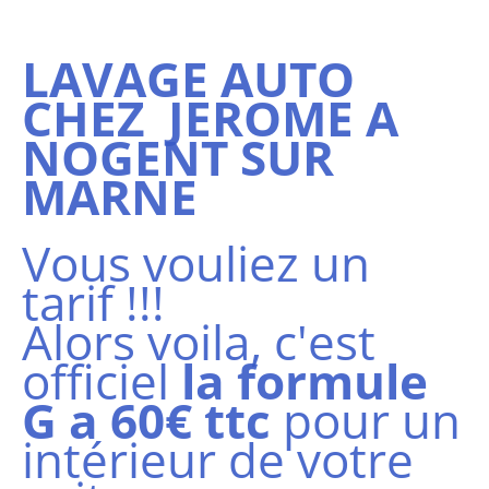
LAVAGE AUTO
CHEZ JEROME A
NOGENT SUR
MARNE
Vous vouliez un
tarif !!!
Alors voila, c'est
officiel
la formule
G a 60€ ttc
pour un
intérieur de votre