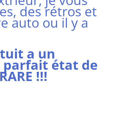
trieur, je vous
es, des rétros et
e auto ou il y a
tuit a un
parfait état de
RARE !!!