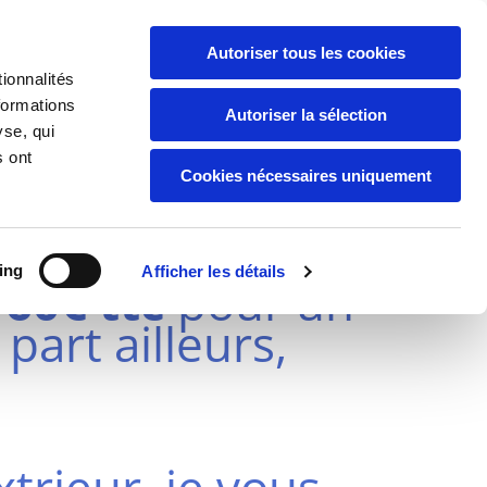
Autoriser tous les cookies
ionnalités
formations
Autoriser la sélection
yse, qui
s ont
ENT SUR MARNE
Cookies nécessaires uniquement
ing
Afficher les détails
 60€ ttc
pour un
part ailleurs,