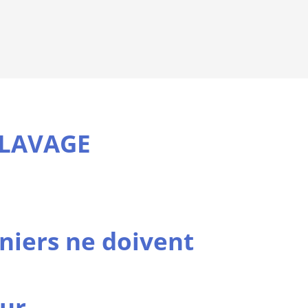
 LAVAGE
rniers ne doivent
ur.