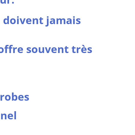
e doivent jamais
offre souvent très
crobes
nnel