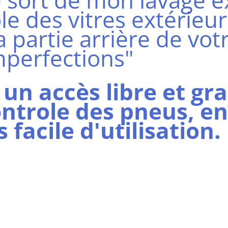
e sort de mon lavage ex
ole des vitres extérieur
 partie arrière de votr
mperfections"
un accès libre et gra
ntrole des pneus, en 
facile d'utilisation. 