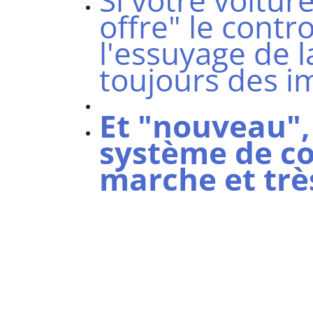
Si votre voitur
offre" le contr
l'essuyage de la
toujours des i
Et "nouveau", 
système de co
marche et très 