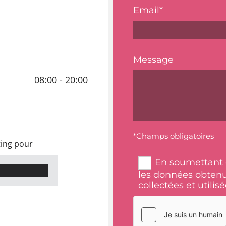
Email*
Message
08:00 - 20:00
*Champs obligatoires
ting pour
En soumettant 
les données obtenu
collectées et utilis