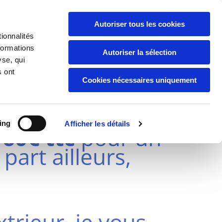
Autoriser tous les cookies
ionnalités
formations
Autoriser la sélection
yse, qui
s ont
ENT SUR MARNE
Cookies nécessaires uniquement
ing
Afficher les détails
 60€ ttc
pour un
part ailleurs,