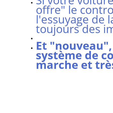
Si votre voitur
offre" le contr
l'essuyage de la
toujours des i
Et "nouveau", 
système de co
marche et très 