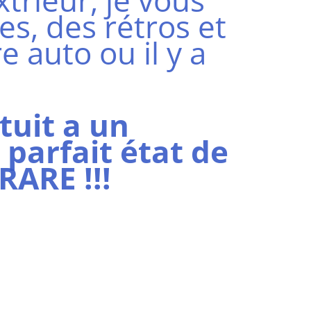
trieur, je vous
es, des rétros et
e auto ou il y a
tuit a un
parfait état de
RARE !!!