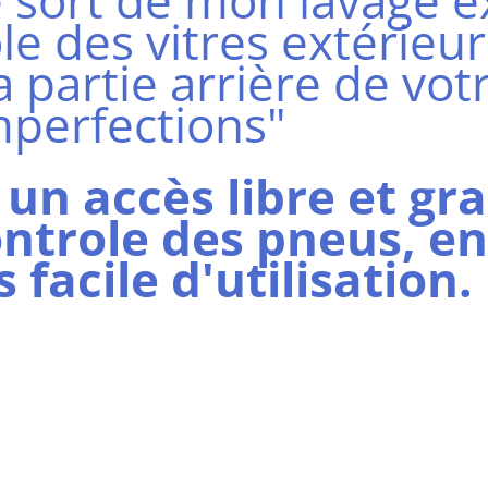
e sort de mon lavage ex
ole des vitres extérieur
 partie arrière de votr
mperfections"
un accès libre et gra
ntrole des pneus, en 
facile d'utilisation. 